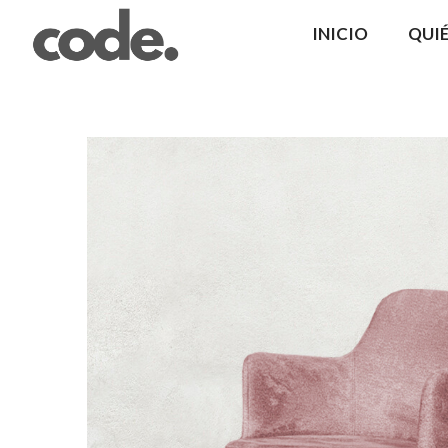
INICIO
QUI
CODE.
|
Coma
Design
Mobiliario