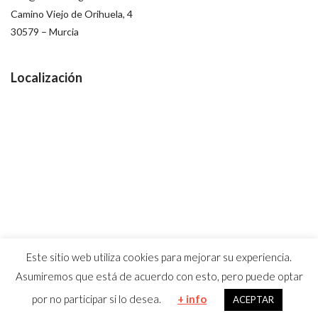
Camino Viejo de Orihuela, 4
30579 – Murcia
Localización
Este sitio web utiliza cookies para mejorar su experiencia.
Asumiremos que está de acuerdo con esto, pero puede optar
por no participar si lo desea.
+ info
ACEPTAR
© 2019 Coma Design /
Diseño Web
|
Guellcom