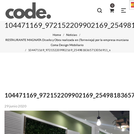
0
104471169_972152209902169_25498
Home
Noticias
/
/
RESTAURANTE MAGNATA Diseño y Obra realizada en (Torrevieja) por la empresa murciana
Coma Design Mobiliario
104471169_972152209902169_2549818365713056911_n
/
104471169_972152209902169_2549818365
Posted
29 junio 2020
on