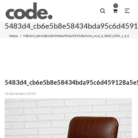
0
5483d4_cb6e5b8e58434bda95c6d45912
Home
5483d4_cb6e5b8e58434bda95c6d459128a5e5a_mv2_d_4000_6000_s_4_2
/
5483d4_cb6e5b8e58434bda95c6d459128a5e5
Posted
15 diciembre 2019
on