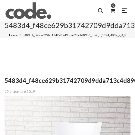
0
5483d4_f48ce629b31742709d9dda713
Home
5483d4_f48ce629b31742709d9dda713c4d8906_mv2_d_3024_4032_s_4_2
/
5483d4_f48ce629b31742709d9dda713c4d890
Posted
15 diciembre 2019
on