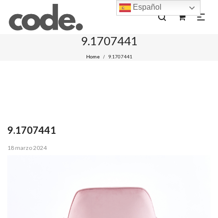
Español
0
9.1707441
Home
9.1707441
/
9.1707441
Posted
18 marzo 2024
on