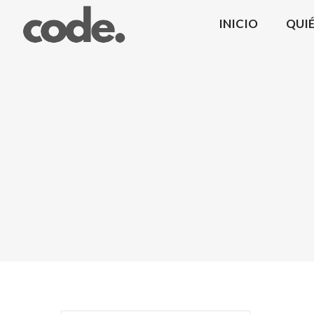
INICIO
QUI
CODE.
|
Coma
Design
Mobiliario