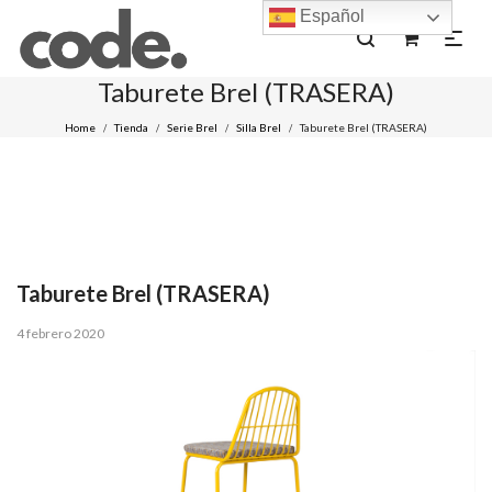
Español
0
Taburete Brel (TRASERA)
Home
Tienda
Serie Brel
Silla Brel
Taburete Brel (TRASERA)
/
/
/
/
Taburete Brel (TRASERA)
Posted
4 febrero 2020
on