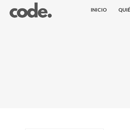
INICIO
QUI
CODE.
|
Coma
Design
Mobiliario