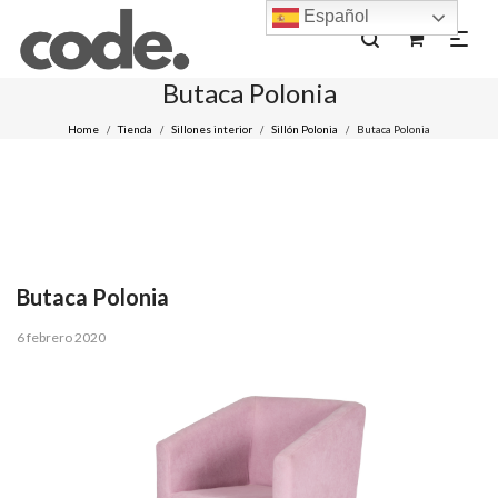
Español
0
Butaca Polonia
Home
Tienda
Sillones interior
Sillón Polonia
Butaca Polonia
/
/
/
/
Butaca Polonia
Posted
6 febrero 2020
on