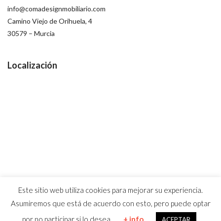
info@comadesignmobiliario.com
Camino Viejo de Orihuela, 4
30579 – Murcia
Localización
Este sitio web utiliza cookies para mejorar su experiencia.
Asumiremos que está de acuerdo con esto, pero puede optar
por no participar si lo desea.
+ info
ACEPTAR
© 2019 Coma Design /
Diseño Web
|
Guellcom