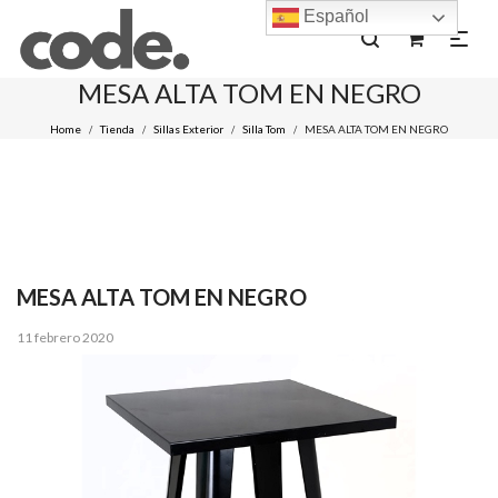
Español
0
MESA ALTA TOM EN NEGRO
Home
Tienda
Sillas Exterior
Silla Tom
MESA ALTA TOM EN NEGRO
/
/
/
/
MESA ALTA TOM EN NEGRO
Posted
11 febrero 2020
on