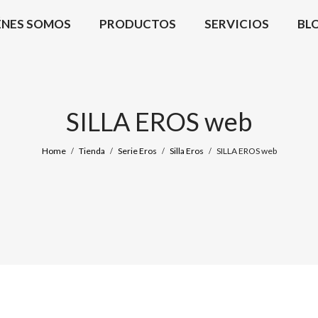
ÉNES SOMOS
PRODUCTOS
SERVICIOS
BL
SILLA EROS web
Home
Tienda
Serie Eros
Silla Eros
SILLA EROS web
/
/
/
/