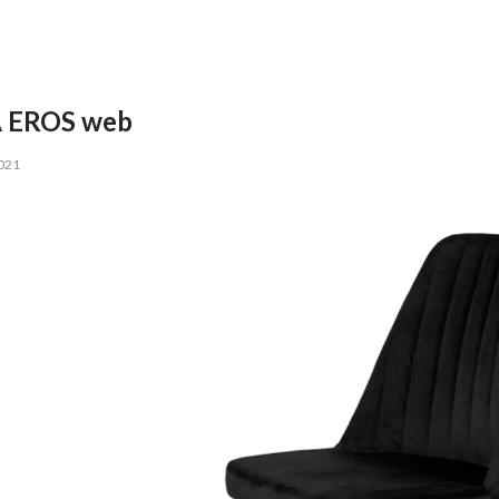
A EROS web
021