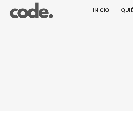
INICIO
QUI
CODE.
|
Coma
Design
Mobiliario