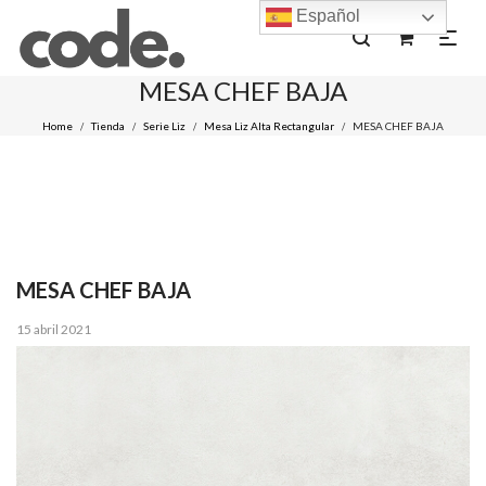
Español
0
MESA CHEF BAJA
Home
Tienda
Serie Liz
Mesa Liz Alta Rectangular
MESA CHEF BAJA
/
/
/
/
MESA CHEF BAJA
Posted
15 abril 2021
on