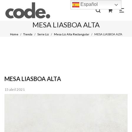
Español
0
MESA LIASBOA ALTA
Home
Tienda
Serie Liz
Mesa Liz Alta Rectangular
MESA LIASBOA ALTA
/
/
/
/
MESA LIASBOA ALTA
Posted
15 abril 2021
on