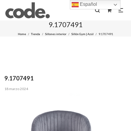
Español
0
9.1707491
Home
Tienda
Sillones interior
Sillón Gym | Azúl
9.1707491
/
/
/
/
9.1707491
Posted
18 marzo 2024
on