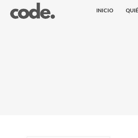
INICIO
QUI
CODE.
|
Coma
Design
Mobiliario