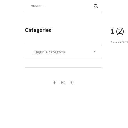
Categories
1 (2)
Posted
17 abril 20
Categories
on