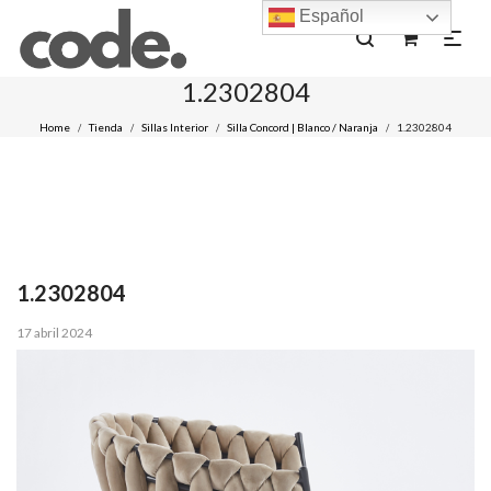
Español
0
1.2302804
Home
Tienda
Sillas Interior
Silla Concord | Blanco / Naranja
1.2302804
/
/
/
/
1.2302804
Posted
17 abril 2024
on