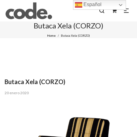
Español
0
Butaca Xela (CORZO)
Home
Butaca Xela (CORZO)
/
Butaca Xela (CORZO)
Posted
20 enero 2020
on