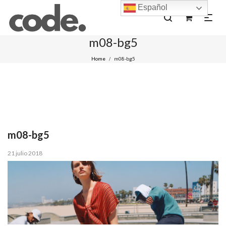
Español
0
m08-bg5
Home
m08-bg5
/
m08-bg5
Posted
21 julio 2018
on