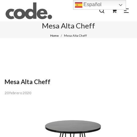
Español
0
Mesa Alta Cheff
Home
Mesa Alta Cheff
/
Mesa Alta Cheff
Posted
20 febrero 2020
on