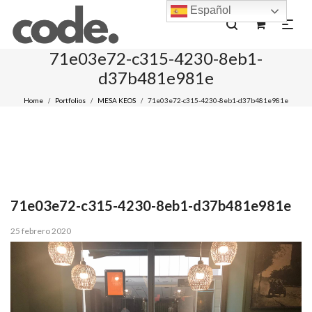
Español
0
71e03e72-c315-4230-8eb1-
d37b481e981e
Home
Portfolios
MESA KEOS
71e03e72-c315-4230-8eb1-d37b481e981e
/
/
/
71e03e72-c315-4230-8eb1-d37b481e981e
Posted
25 febrero 2020
on