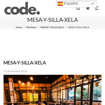
Español
0
MESA-Y-SILLA-XELA
Home
Portfolios
MESAS Y SILLAS XELA
MESA-Y-SILLA-XELA
/
/
/
MESA-Y-SILLA-XELA
Posted
15 diciembre 2019
on