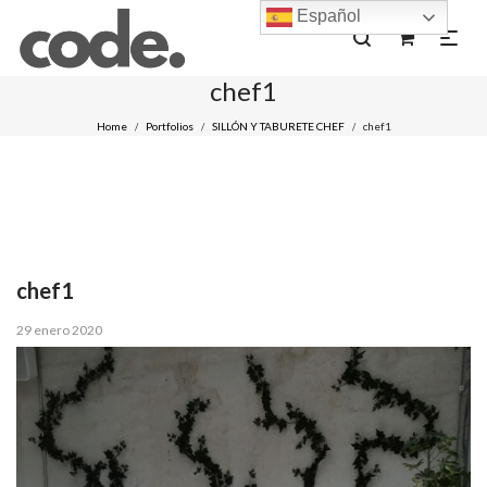
Español
0
chef1
Home
Portfolios
SILLÓN Y TABURETE CHEF
chef1
/
/
/
chef1
Posted
29 enero 2020
on