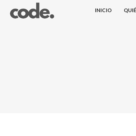
INICIO
QUI
CODE.
|
Coma
Design
Mobiliario