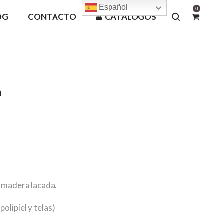
Español
0
OG
CONTACTO
CATÁLOGOS
a
e madera lacada.
olipiel y telas)