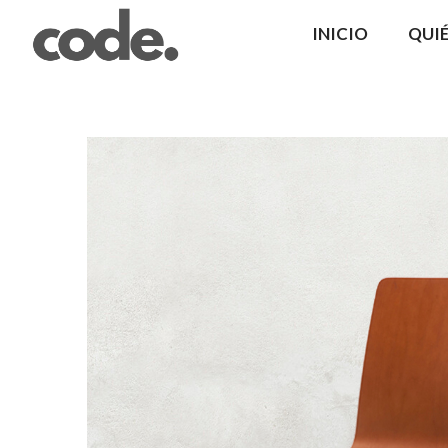
INICIO
QUI
CODE.
|
Coma
Design
Mobiliario