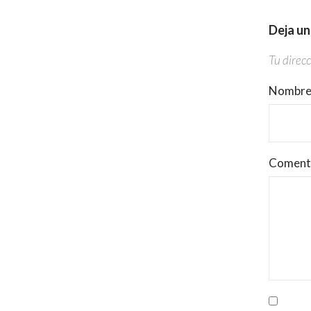
Deja u
Tu direcc
Nombr
Coment