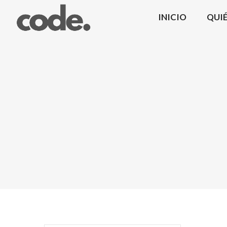
INICIO
QUI
CODE.
|
Coma
Design
Mobiliario