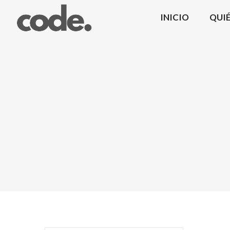
INICIO
QUI
CODE.
|
Coma
Design
Mobiliario