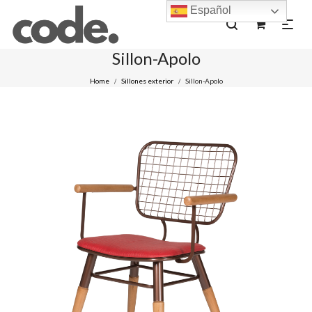
Español
0
Sillon-Apolo
Home
Sillones exterior
Sillon-Apolo
/
/