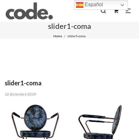
Español
0
slider1-coma
Home
slider1-coma
/
slider1-coma
Posted
12 diciembre 2019
on