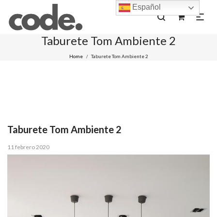
Español
0
Taburete Tom Ambiente 2
Home
Taburete Tom Ambiente 2
/
Taburete Tom Ambiente 2
Posted
11 febrero 2020
on