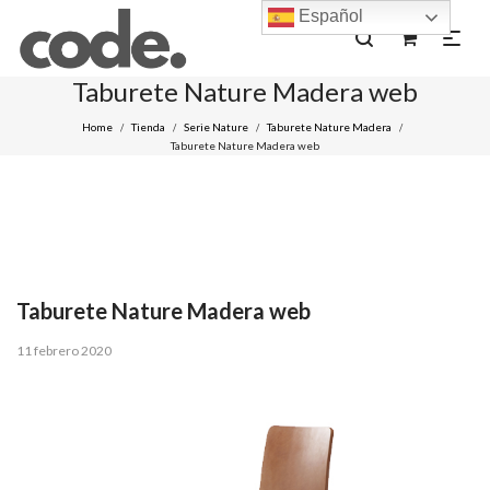
Español
0
Taburete Nature Madera web
Home
Tienda
Serie Nature
Taburete Nature Madera
/
/
/
/
Taburete Nature Madera web
Taburete Nature Madera web
Posted
11 febrero 2020
on