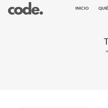
INICIO
QUI
CODE.
T
|
H
Coma
Design
Mobiliario