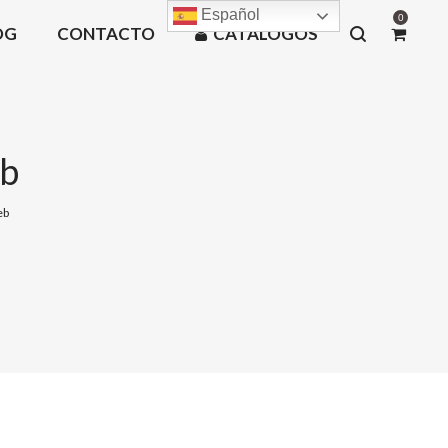
Español
0
OG
CONTACTO
CATÁLOGOS
eb
eb