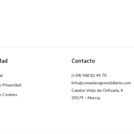
dad
Contacto
al
(+34) 968 82 49 70
info@comadesignmobiliario.com
e Privacidad
Camino Viejo de Orihuela, 4
de Cookies
30579 – Murcia