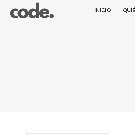
INICIO
QUI
CODE.
|
Coma
Design
Mobiliario