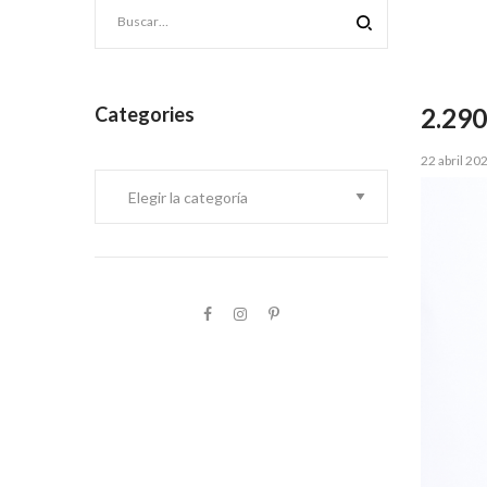
Categories
2.29
Posted
22 abril 20
Categories
on