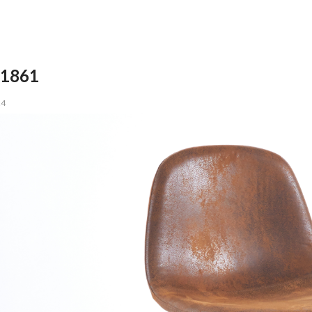
01861
24