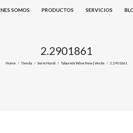
ÉNES SOMOS
PRODUCTOS
SERVICIOS
BL
2.2901861
Home
Tienda
Serie Nordi
Taburete Wine New | Verde
2.2901861
/
/
/
/