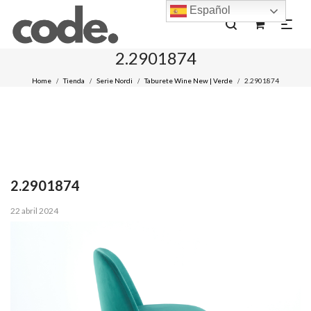
Español
0
2.2901874
Home
Tienda
Serie Nordi
Taburete Wine New | Verde
2.2901874
/
/
/
/
2.2901874
Posted
22 abril 2024
on